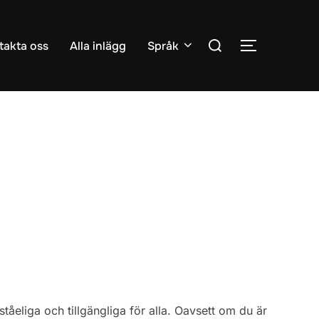
Search
takta oss
Alla inlägg
Språk
TOGGLE S
for:
åeliga och tillgängliga för alla. Oavsett om du är