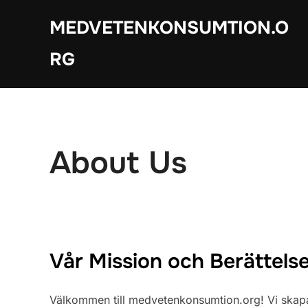
Skip
MEDVETENKONSUMTION.O
to
content
RG
About Us
Vår Mission och Berättels
Välkommen till medvetenkonsumtion.org! Vi skapade