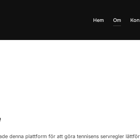
Hem
Om
Kon
e
 denna plattform för att göra tennisens servregler lättförst